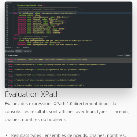
Évaluation XPath
Évaluez des expressions XPath 1.0 directement depuis la
console. Les résultats sont affichés avec leurs types — nœuds,
chaînes, nombres ou booléens.
Résultats typés : ensembles de nœuds, chaînes, nombres,